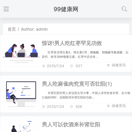
99健康网
首页
/
Author: admin
惊讶!男人吃红枣罕见功效
红枣富含维生素A、维生素C等，赖氨酸、精氨酸等氨基酸，以
及钙、铁等36种微量元素。红枣中还含有…
保健资讯
2025/7/24
637
男人吃麻雀肉究竟可否壮阳(1)
补肾壮阳对男人来说是头等大事，中国人讲究饮食补肾，在大饱
口福的同时，还能取得补肾壮阳的功效…
保健资讯
2025/7/24
628
男人可以饮酒来补肾壮阳