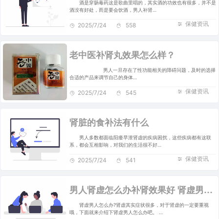
酒是穿肠毒药这是歌曲里唱的，其实酒的功效也有很多，并不是
酒没有好处，而是要会饮酒，男人补肾…
保健资讯
2025/7/24
558
老中医补肾丸效果怎么样？
男人一旦存在了性功能相关的障碍问题，及时的选择
合适的产品来调节自己的身体…
保健资讯
2025/7/24
545
肾脏的食补法有什么
男人多数都面临阳痿早泄肾虚的疾病困扰，这些疾病都有这联
系，都会互相影响，对我们的生活很不好…
保健资讯
2025/7/24
541
男人肾虚怎么办补肾效果好 肾虚男人的3款水果餐
肾虚男人怎么办?肾虚其实症状很多，对于肾虚的一定要重视
哦，下面就来介绍下肾虚男人怎么办吧。 …