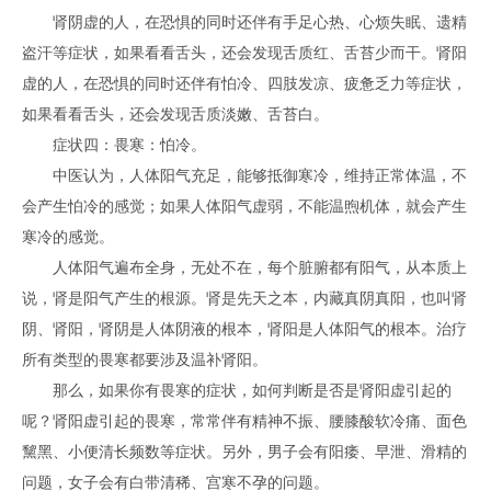
肾阴虚的人，在恐惧的同时还伴有手足心热、心烦失眠、遗精
盗汗等症状，如果看看舌头，还会发现舌质红、舌苔少而干。肾阳
虚的人，在恐惧的同时还伴有怕冷、四肢发凉、疲惫乏力等症状，
如果看看舌头，还会发现舌质淡嫩、舌苔白。
症状四：畏寒：怕冷。
中医认为，人体阳气充足，能够抵御寒冷，维持正常体温，不
会产生怕冷的感觉；如果人体阳气虚弱，不能温煦机体，就会产生
寒冷的感觉。
人体阳气遍布全身，无处不在，每个脏腑都有阳气，从本质上
说，肾是阳气产生的根源。肾是先天之本，内藏真阴真阳，也叫肾
阴、肾阳，肾阴是人体阴液的根本，肾阳是人体阳气的根本。治疗
所有类型的畏寒都要涉及温补肾阳。
那么，如果你有畏寒的症状，如何判断是否是肾阳虚引起的
呢？肾阳虚引起的畏寒，常常伴有精神不振、腰膝酸软冷痛、面色
黧黑、小便清长频数等症状。另外，男子会有阳痿、早泄、滑精的
问题，女子会有白带清稀、宫寒不孕的问题。