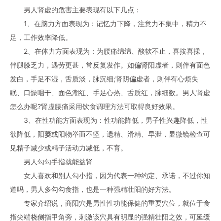
男人肾虚的危害主要表现有以下几点：
1、在脑力方面表现为：记忆力下降，注意力不集中，精力不
足，工作效率降低。
2、在体力方面表现为：为腰痛绵绵、酸软不止，喜按喜揉，
伴腿膝乏力，遇劳更甚，常反复发作。如偏肾阳虚者，则伴有面色
发白，手足不湿，舌质淡，脉沉细;肾阴偏虚者，则伴有心烦失
眠、口燥咽干、面色潮红、手足心热、舌质红，脉细数。男人肾虚
怎么办呢?肾虚腰痛采用饮食调理方法可取得良好效果。
3、在性功能方面表现为：性功能降低，男子性兴趣降低，性
欲降低，阳萎或阳物举而不坚，遗精、滑精、早泄，显微镜检查可
见精子减少或精子活动力减低，不育。
男人勾勾手指就能益肾
女人喜欢和别人勾小指，因为代表一种约定、承诺，不过你知
道吗，男人多勾勾食指，也是一种强精壮阳的好方法。
专家介绍说，商阳穴是男性性功能保健的重要穴位，就位于食
指尖端桡侧指甲角旁，刺激该穴具有明显的强精壮阳之效，可延缓