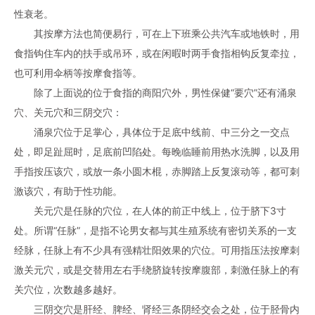
性衰老。
其按摩方法也简便易行，可在上下班乘公共汽车或地铁时，用
食指钩住车内的扶手或吊环，或在闲暇时两手食指相钩反复牵拉，
也可利用伞柄等按摩食指等。
除了上面说的位于食指的商阳穴外，男性保健“要穴”还有涌泉
穴、关元穴和三阴交穴：
涌泉穴位于足掌心，具体位于足底中线前、中三分之一交点
处，即足趾屈时，足底前凹陷处。每晚临睡前用热水洗脚，以及用
手指按压该穴，或放一条小圆木棍，赤脚踏上反复滚动等，都可刺
激该穴，有助于性功能。
关元穴是任脉的穴位，在人体的前正中线上，位于脐下3寸
处。所谓“任脉”，是指不论男女都与其生殖系统有密切关系的一支
经脉，任脉上有不少具有强精壮阳效果的穴位。可用指压法按摩刺
激关元穴，或是交替用左右手绕脐旋转按摩腹部，刺激任脉上的有
关穴位，次数越多越好。
三阴交穴是肝经、脾经、肾经三条阴经交会之处，位于胫骨内