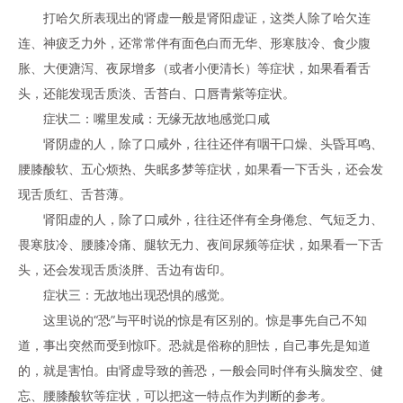
打哈欠所表现出的肾虚一般是肾阳虚证，这类人除了哈欠连
连、神疲乏力外，还常常伴有面色白而无华、形寒肢冷、食少腹
胀、大便溏泻、夜尿增多（或者小便清长）等症状，如果看看舌
头，还能发现舌质淡、舌苔白、口唇青紫等症状。
症状二：嘴里发咸：无缘无故地感觉口咸
肾阴虚的人，除了口咸外，往往还伴有咽干口燥、头昏耳鸣、
腰膝酸软、五心烦热、失眠多梦等症状，如果看一下舌头，还会发
现舌质红、舌苔薄。
肾阳虚的人，除了口咸外，往往还伴有全身倦怠、气短乏力、
畏寒肢冷、腰膝冷痛、腿软无力、夜间尿频等症状，如果看一下舌
头，还会发现舌质淡胖、舌边有齿印。
症状三：无故地出现恐惧的感觉。
这里说的“恐”与平时说的惊是有区别的。惊是事先自己不知
道，事出突然而受到惊吓。恐就是俗称的胆怯，自己事先是知道
的，就是害怕。由肾虚导致的善恐，一般会同时伴有头脑发空、健
忘、腰膝酸软等症状，可以把这一特点作为判断的参考。